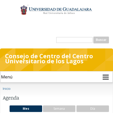
Pasar al
contenido
principal
Formulario de búsqueda
Buscar
Consejo de Centro del Centro
Universitario de los Lagos
Se encuentra usted aquí
Inicio
Agenda
Mes
Semana
Día