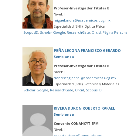
Profesor-Investigador Titular B
Nivel: I
miguel.mora@academicos.udg.mx
Especialidad (SNII): Óptica Física
ScopusID
,
Scholar Google
,
ResearchGate
,
Orcid
,
Página Personal
PEÑA LECONA FRANCISCO GERARDO
Semblanza
Profesor-Investigador Titular B
Nivel: I
franciscog.penal@academicos.udg.mx
Especialidad (SNII): Fotónica y Materiales
Scholar Google
,
ResearchGate
,
Orcid
,
Scopus ID
RIVERA DURON ROBERTO RAFAEL
Semblanza
Convenio CONAHCYT EPM
Nivel: I
roberto.rivera@lagos.udg.mx