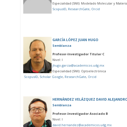
Especialidad (SNII): Modelado Molecular y Materi
ScopusID
,
ResearchGate
,
Orcid
GARCÍA LÓPEZ JUAN HUGO
Semblanza
Profesor-Investigador Titular C
Nivel: I
jhugo.garcia@academicos.udg.mx
Especialidad (SNII): Optoelectrónica
ScopusID
,
Scholar Google
,
ResearchGate
,
Orcid
HERNÁNDEZ VELÁZQUEZ DAVID ALEJANDR
Semblanza
Profesor-Investigador Asociado B
Nivel: I
david.hernandez@academicos.udg.mx