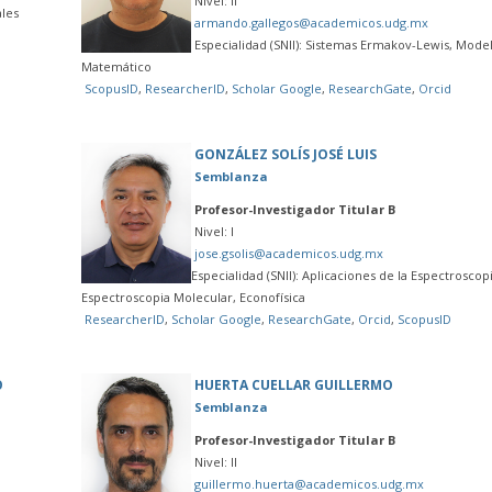
Nivel: II
ales
armando.gallegos@academicos.udg.mx
Especialidad (SNII): Sistemas Ermakov-Lewis, Mode
Matemático
ScopusID
,
ResearcherID
,
Scholar Google
,
ResearchGate
,
Orcid
GONZÁLEZ SOLÍS JOSÉ LUIS
Semblanza
Profesor-Investigador Titular B
Nivel: I
jose.gsolis@academicos.udg.mx
Especialidad (SNII): Aplicaciones de la Espectrosco
Espectroscopia Molecular, Econofísica
ResearcherID
,
Scholar Google
,
ResearchGate
,
Orcid
,
ScopusID
O
HUERTA CUELLAR GUILLERMO
Semblanza
Profesor-Investigador Titular B
Nivel: II
guillermo.huerta@academicos.udg.mx