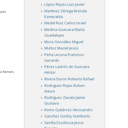
López Reyes Luis Javier
Martínez Zérega Brenda
lado
Esmeralda
Medel Ruiz Carlos Israel
Medina Guevara María
Guadalupe
Mora González Miguel
Muñoz Maciel Jesús
Peña Lecona Francisco
Gerardo
Pérez Ladrón de Guevara
pia Raman,
Héctor
Rivera Duron Roberto Rafael
Rodriguez Rojas Ruben
Arturo
Rodríguez Zavala Jaime
Gustavo
Romo Gutiérrez Alessandro
Sanchez Godoy Humberto
Sevilla Escoboza Jesus