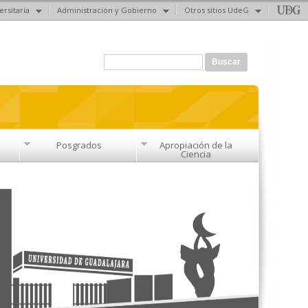
ersitaria
Administración y Gobierno
Otros sitios UdeG
Formulario de búsqueda
Buscar
Posgrados
Apropiación de la
Ciencia