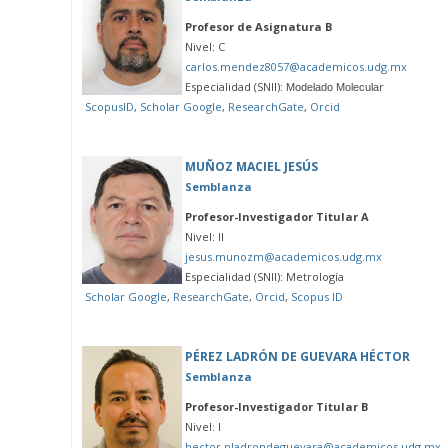
Profesor de Asignatura B
Nivel: C
carlos.mendez8057@academicos.udg.mx
Especialidad (SNII):
r
Modelado Molecula
ScopusID
,
Scholar Google
,
ResearchGate
,
Orcid
MUÑOZ MACIEL JESÚS
Semblanza
Profesor-Investigador Titular A
Nivel: II
jesus.munozm@academicos.udg.mx
Especialidad (SNII): Metrología
Scholar Google
,
ResearchGate
,
Orcid
,
Scopus ID
PÉREZ LADRÓN DE GUEVARA HÉCTOR
Semblanza
Profesor-Investigador Titular B
Nivel: I
hector.pladrondeguevara@academicos.udg.mx