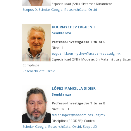
Especialidad (SNII): Sistemas Dinámicos
ScopusID
,
Scholar Google
,
ResearchGate
,
Orcid
KOURMYCHEV EVGUENII
Semblanza
Profesor-Investigador Titular C
Nivel: II
evguenii.kourmychev@academicos.udg.mx
Especialidad (SNII): Modelación Matemática y Sist
Complejos
ResearchGate
,
Orcid
LÓPEZ MANCILLA DIDIER
Semblanza
Profesor-Investigador Titular B
Nivel SNII: I
didier.lopez@academicos.udg.mx
Disciplina (PRODEP): Control
Scholar Google
,
ResearchGate
,
Orcid
,
ScopusID