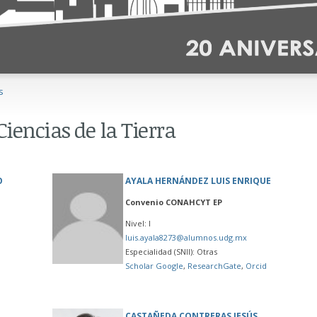
s
Ciencias de la Tierra
O
AYALA HERNÁNDEZ LUIS ENRIQUE
Convenio CONAHCYT EP
Nivel: I
luis.ayala8273@alumnos.udg.mx
Especialidad (SNII): Otras
Scholar Google
,
ResearchGate
,
Orcid
CASTAÑEDA CONTRERAS JESÚS