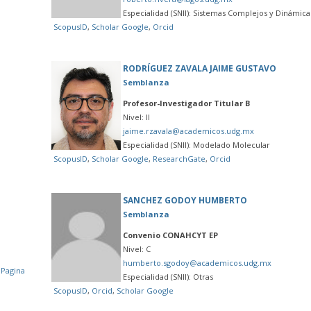
Especialidad (SNII): Sistemas Complejos y Dinámica
ScopusID
,
Scholar Google
,
Orcid
RODRÍGUEZ ZAVALA JAIME GUSTAVO
Semblanza
Profesor-Investigador Titular B
Nivel: II
jaime.rzavala@academicos.udg.mx
Especialidad (SNII): Modelado Molecular
ScopusID
,
Scholar Google
,
ResearchGate
,
Orcid
SANCHEZ GODOY HUMBERTO
Semblanza
Convenio CONAHCYT EP
Nivel: C
humberto.sgodoy@academicos.udg.mx
,
Pagina
Especialidad (SNII): Otras
ScopusID
,
Orcid
,
Scholar Google