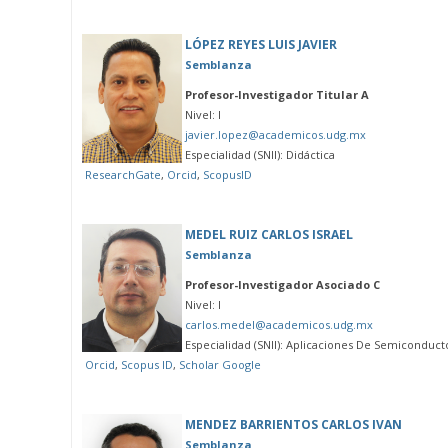
LÓPEZ REYES LUIS JAVIER
Semblanza
Profesor-Investigador Titular A
Nivel: I
javier.lopez@academicos.udg.mx
Especialidad (SNII): Didáctica
ResearchGate
,
Orcid
,
ScopusID
MEDEL RUIZ CARLOS ISRAEL
Semblanza
Profesor-Investigador Asociado C
Nivel: I
carlos.medel@academicos.udg.mx
Especialidad (SNII): Aplicaciones De Semiconduct
Orcid
,
Scopus ID
,
Scholar Google
MENDEZ BARRIENTOS CARLOS IVAN
Semblanza