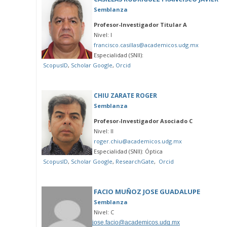
Semblanza
Profesor-Investigador Titular A
Nivel: I
francisco.casillas@academicos.udg.mx
Especialidad (SNII):
ScopusID
,
Scholar Google
,
Orcid
CHIU ZARATE ROGER
Semblanza
Profesor-Investigador Asociado C
Nivel: II
roger.chiu@academicos.udg.mx
Especialidad (SNII): Óptica
ScopusID
,
Scholar Google
,
ResearchGate
,
Orcid
FACIO MUÑOZ JOSE GUADALUPE
Semblanza
Nivel: C
jose.facio@academicos.udg.mx