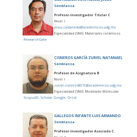
Semblanza
Profesor-Investigador Titular C
Nivel: I
jesus.castaneda@academicos.udg.mx
Especialidad (SNII): Materiales cerámicos
ResearchGate
CISNEROS GARCÍA ZURIEL NATANAEL
Semblanza
Profesor de Asignatura B
Nivel: I
zuriel.cisneros8072@academicos.udg.mx
Especialidad (SNII): Modelado Molecular
ScopusID
,
Scholar Google
,
Orcid
GALLEGOS INFANTE LUIS ARMANDO
Semblanza
Profesor-Investigador Asociado C