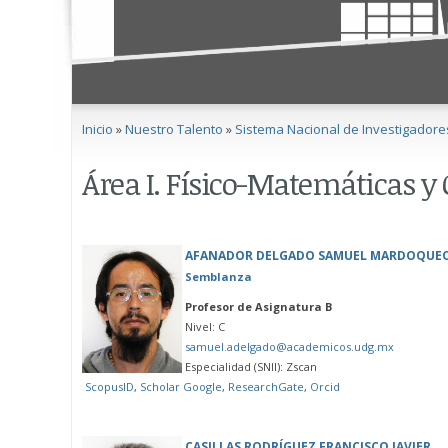
Se encuentra usted aquí
Inicio
»
Nuestro Talento
»
Sistema Nacional de Investigadore
Área I. Físico-Matemáticas y 
AFANADOR DELGADO SAMUEL MARDOQUE
Semblanza
Profesor de Asignatura B
Nivel: C
samuel.adelgado@academicos.udg.mx
Especialidad (SNII): Zscan
ScopusID
,
Scholar Google
,
ResearchGate
,
Orcid
CASILLAS RODRÍGUEZ FRANCISCO JAVIER