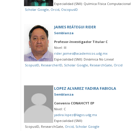
Especialidad (SNII): Química Física Computacional
Scholar Google
,
Orcid
,
OscopusID
JAIMES REÁTEGUI RIDER
Semblanza
Profesor-Investigador Titular C
Nivel: III
rider.jaimes@academicos.udg.mx
Especialidad (SNII): Dinámica No Lineal
ScopusID
,
ResearcherID
,
Scholar Google
,
ResearchGate
,
Orcid
LOPEZ ALVAREZ YADIRA FABIOLA
Semblanza
Convenio CONAHCYT EP
Nivel: C
yadira.lopez@lagos.udg.mx
Especialidad (SNII):
ScopusID, ResearchGate,
Orcid
,
Scholar Google