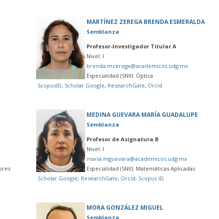
MARTÍNEZ ZEREGA BRENDA ESMERALDA
Semblanza
Profesor-Investigador Titular A
Nivel: I
brenda.mzerega@academicos.udg.mx
Especialidad (SNII): Óptica
ScopusID
,
Scholar Google
,
ResearchGate
,
Orcid
MEDINA GUEVARA MARÍA GUADALUPE
Semblanza
Profesor de Asignatura B
Nivel: I
maria.mguevara@academicos.udg.mx
ores
Especialidad (SNII): Matemáticas Aplicadas
Scholar Google
,
ResearchGate
,
Orcid
,
Scopus ID
MORA GONZÁLEZ MIGUEL
Semblanza