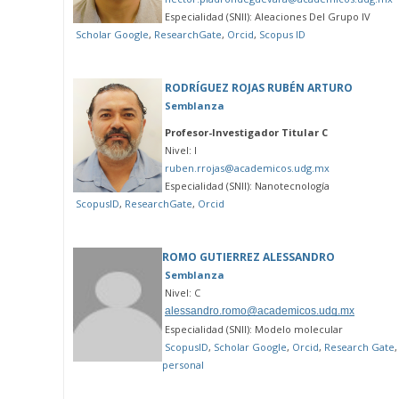
Especialidad (SNII): Aleaciones Del Grupo IV
Scholar Google
,
ResearchGate
,
Orcid
,
Scopus ID
RODRÍGUEZ ROJAS RUBÉN ARTURO
Semblanza
Profesor-Investigador Titular C
Nivel: I
ruben.rrojas@academicos.udg.mx
Especialidad (SNII): Nanotecnología
ScopusID
,
ResearchGate
,
Orcid
ROMO GUTIERREZ ALESSANDRO
Semblanza
Nivel: C
alessandro.romo@academicos.udg.mx
Especialidad (SNII): Modelo molecular
ScopusID
,
Scholar Google
,
Orcid
,
Research Gate
personal