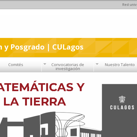
Red univ
Pasar al
contenido
principal
n y Posgrado | CULagos
Comités
Convocatorias de
Nuestro Talento
investigación