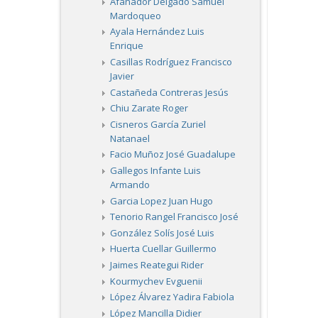
Afanador Delgado Samuel
Mardoqueo
Ayala Hernández Luis
Enrique
Casillas Rodríguez Francisco
Javier
Castañeda Contreras Jesús
Chiu Zarate Roger
Cisneros García Zuriel
Natanael
Facio Muñoz José Guadalupe
Gallegos Infante Luis
Armando
Garcia Lopez Juan Hugo
Tenorio Rangel Francisco José
González Solís José Luis
Huerta Cuellar Guillermo
Jaimes Reategui Rider
Kourmychev Evguenii
López Álvarez Yadira Fabiola
López Mancilla Didier