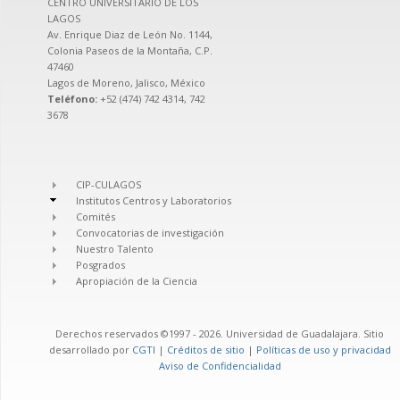
CENTRO UNIVERSITARIO DE LOS
LAGOS
Av. Enrique Diaz de León No. 1144,
Colonia Paseos de la Montaña, C.P.
47460
Lagos de Moreno, Jalisco, México
Teléfono:
+52 (474) 742 4314, 742
3678
CIP-CULAGOS
Institutos Centros y Laboratorios
Comités
Convocatorias de investigación
Nuestro Talento
Posgrados
Apropiación de la Ciencia
Derechos reservados ©1997 - 2026. Universidad de Guadalajara. Sitio
desarrollado por
CGTI
|
Créditos de sitio
|
Políticas de uso y privacidad
Aviso de Confidencialidad