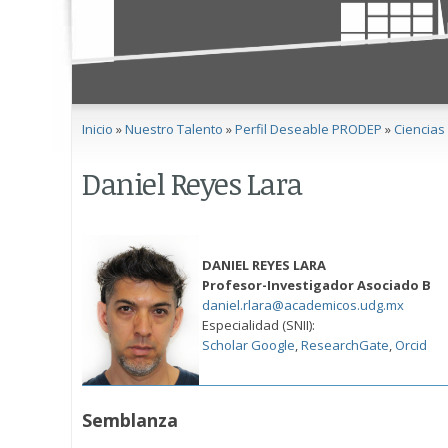
Se encuentra usted aquí
Inicio
»
Nuestro Talento
»
Perfil Deseable PRODEP
»
Ciencias
Daniel Reyes Lara
DANIEL REYES LARA
Profesor-Investigador Asociado B
daniel.rlara@academicos.udg.mx
Especialidad (SNII):
Scholar Google
,
ResearchGate
,
Orcid
Semblanza