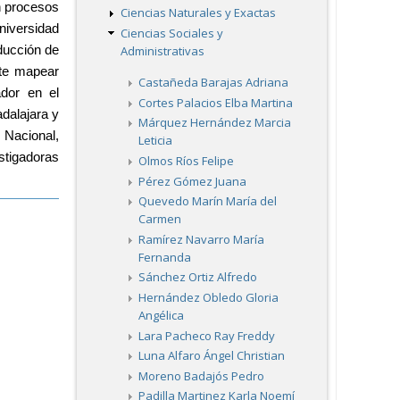
 procesos 
Ciencias Naturales y Exactas
iversidad 
Ciencias Sociales y
Administrativas
ucción de 
te mapear 
Castañeda Barajas Adriana
dor en el 
Cortes Palacios Elba Martina
alajara y 
Márquez Hernández Marcia
Nacional, 
Leticia
tigadoras 
Olmos Ríos Felipe
Pérez Gómez Juana
Quevedo Marín María del
Carmen
Ramírez Navarro María
Fernanda
Sánchez Ortiz Alfredo
Hernández Obledo Gloria
Angélica
Lara Pacheco Ray Freddy
Luna Alfaro Ángel Christian
Moreno Badajós Pedro
Padilla Martinez Karla Noemí