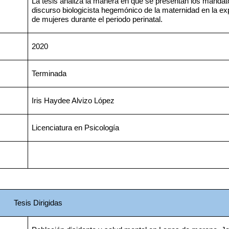
La tesis analiza la manera en que se presentan los mandato
discurso biologicista hegemónico de la maternidad en la exp
de mujeres durante el periodo perinatal.
2020
Terminada
Iris Haydee Alvizo López
Licenciatura en Psicología
Tesis Dirigidas