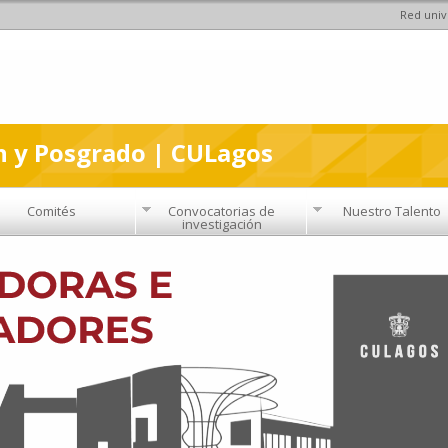
Red univ
Pasar al
contenido
principal
n y Posgrado | CULagos
Comités
Convocatorias de
Nuestro Talento
investigación