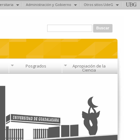
ersitaria
Administración y Gobierno
Otros sitios UdeG
Formulario de búsqueda
Buscar
Posgrados
Apropiación de la
Ciencia