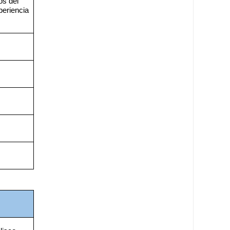
s del 
eriencia 