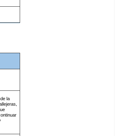
de la 
llejeras, 
ue 
ontinuar 
 