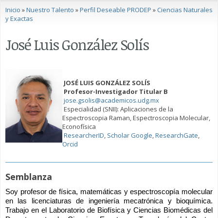
Se encuentra usted aquí
Inicio
»
Nuestro Talento
»
Perfil Deseable PRODEP
»
Ciencias Naturales
y Exactas
José Luis González Solís
JOSÉ LUIS GONZÁLEZ SOLÍS
Profesor-Investigador Titular B
jose.gsolis@academicos.udg.mx
Especialidad (SNII): Aplicaciones de la
Espectroscopia Raman, Espectroscopia Molecular,
Econofísica
ResearcherID
,
Scholar Google
,
ResearchGate
,
Orcid
Semblanza
Soy profesor de física, matemáticas y espectroscopía molecular 
en las licenciaturas de ingeniería mecatrónica y bioquímica. 
Trabajo en el Laboratorio de Biofísica y Ciencias Biomédicas del 