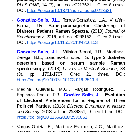
PLoS ONE
, 14 (3), art. no. e0213621, . Cited 8 times. 
DOI: 
https://doi.org/10.1371/journal.pone.0213621
González-Solís, J.L.
, Torres-González, L.A., Villafán-
Bernal, J.R. 
Superparamagnetic Clustering of 
Diabetes Patients Raman Spectra. 
(2019) 
Journal of 
Spectroscopy
, 2019, art. no. 4296153, . Cited 2 times. 
DOI: 
https://doi.org/10.1155/2019/4296153
González-Solís, J.L.
, Villafan-Bernal, J.R., Martínez-
Zérega, B.E., Sánchez-Enríquez, S. 
Type 2 diabetes 
detection based on serum sample Raman 
spectroscopy. 
(2018) 
Lasers in Medical Science
, 33 
(8), pp. 1791-1797. Cited 21 times. DOI: 
https://doi.org/10.1007/s10103-018-2543-4
Medina Guevara, M.G., Vargas Rodríguez, H., 
Espinoza Padilla, P.B., 
Gozález Solís, J.L.
Evolution 
of Electoral Preferences for a Regime of Three 
Political Parties. 
(2018) 
Discrete Dynamics in Nature 
and Society
, 2018, art. no. 2989851, . Cited 1 time. DOI: 
https://doi.org/10.1155/2018/2989851
Vargas-Obieta, E., Martínez-Espinosa, J.C., Martínez-