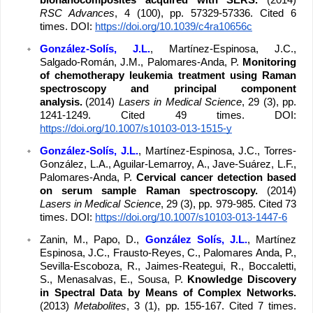
bionanocomposites acquired with SERS. 
(2014) 
RSC Advances
, 4 (100), pp. 57329-57336. Cited 6 
times. DOI: 
https://doi.org/10.1039/c4ra10656c
González-Solís, J.L.
, Martínez-Espinosa, J.C., 
Salgado-Román, J.M., Palomares-Anda, P. 
Monitoring 
of chemotherapy leukemia treatment using Raman 
spectroscopy and principal component 
analysis.
(2014) 
Lasers in Medical Science
, 29 (3), pp. 
1241-1249. Cited 49 times. DOI: 
https://doi.org/10.1007/s10103-013-1515-y
González-Solís, J.L.
, Martínez-Espinosa, J.C., Torres-
González, L.A., Aguilar-Lemarroy, A., Jave-Suárez, L.F., 
Palomares-Anda, P. 
Cervical cancer detection based 
on serum sample Raman spectroscopy. 
(2014) 
Lasers in Medical Science
, 29 (3), pp. 979-985. Cited 73 
times. DOI: 
https://doi.org/10.1007/s10103-013-1447-6
Zanin, M., Papo, D., 
González Solís, J.L.
, Martínez 
Espinosa, J.C., Frausto-Reyes, C., Palomares Anda, P., 
Sevilla-Escoboza, R., Jaimes-Reategui, R., Boccaletti, 
S., Menasalvas, E., Sousa, P. 
Knowledge Discovery 
in Spectral Data by Means of Complex Networks. 
(2013) 
Metabolites
, 3 (1), pp. 155-167. Cited 7 times. 