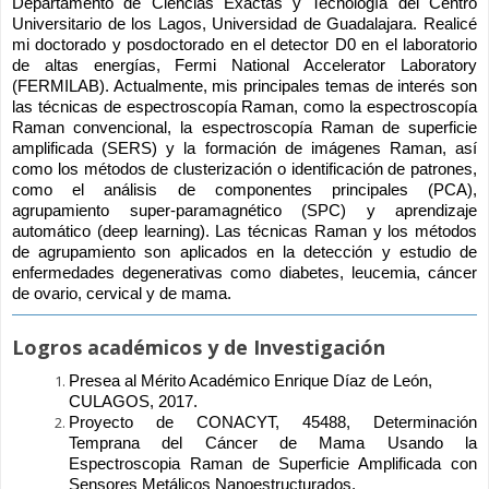
Departamento de Ciencias Exactas y Tecnología del Centro 
Universitario de los Lagos, Universidad de Guadalajara. Realicé 
mi doctorado y posdoctorado en el detector D0 en el laboratorio 
de altas energías, Fermi National Accelerator Laboratory 
(FERMILAB). Actualmente, mis principales temas de interés son 
las técnicas de espectroscopía Raman, como la espectroscopía 
Raman convencional, la espectroscopía Raman de superficie 
amplificada (SERS) y la formación de imágenes Raman, así 
como los métodos de clusterización o identificación de patrones, 
como el análisis de componentes principales (PCA), 
agrupamiento super-paramagnético (SPC) y aprendizaje 
automático (deep learning). Las técnicas Raman y los métodos 
de agrupamiento son aplicados en la detección y estudio de 
enfermedades degenerativas como diabetes, leucemia, cáncer 
de ovario, cervical y de mama.
Logros académicos y de Investigación
Presea al Mérito Académico Enrique Díaz de León, 
CULAGOS, 2017.
Proyecto de CONACYT, 45488, Determinación 
Temprana del Cáncer de Mama Usando la 
Espectroscopia Raman de Superficie Amplificada con 
Sensores Metálicos Nanoestructurados.