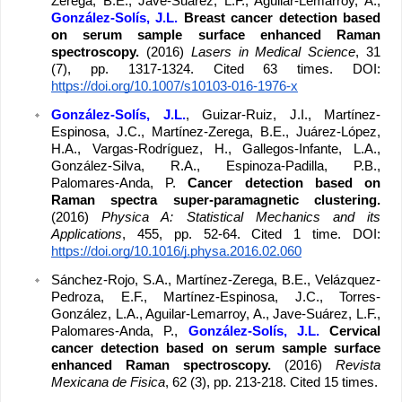
Zerega, B.E., Jave-Suárez, L.F., Aguilar-Lemarroy, A.,
González-Solís, J.L.
Breast cancer detection based 
on serum sample surface enhanced Raman 
spectroscopy. 
(2016) 
Lasers in Medical Science
, 31 
(7), pp. 1317-1324. Cited 63 times. DOI: 
https://doi.org/10.1007/s10103-016-1976-x
González-Solís, J.L.
, Guizar-Ruiz, J.I., Martínez-
Espinosa, J.C., Martínez-Zerega, B.E., Juárez-López, 
H.A., Vargas-Rodríguez, H., Gallegos-Infante, L.A., 
González-Silva, R.A., Espinoza-Padilla, P.B., 
Palomares-Anda, P. 
Cancer detection based on 
Raman spectra super-paramagnetic clustering. 
(2016) 
Physica A: Statistical Mechanics and its 
Applications
, 455, pp. 52-64. Cited 1 time. DOI: 
https://doi.org/10.1016/j.physa.2016.02.060
Sánchez-Rojo, S.A., Martínez-Zerega, B.E., Velázquez-
Pedroza, E.F., Martínez-Espinosa, J.C., Torres-
González, L.A., Aguilar-Lemarroy, A., Jave-Suárez, L.F., 
Palomares-Anda, P., 
González-Solís, J.L.
Cervical 
cancer detection based on serum sample surface 
enhanced Raman spectroscopy. 
(2016) 
Revista 
Mexicana de Fisica
, 62 (3), pp. 213-218. Cited 15 times.