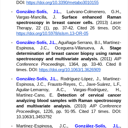
DOI: 
https://doi.org/10.3390/metabo3010155
González-Solís, J.L.
, Luévano-Colmenero, G.H., 
Vargas-Mancilla, J. 
Surface enhanced Raman 
spectroscopy in breast cancer cells. 
(2013) 
Laser 
Therapy
, 22 (1), pp. 37-42. Cited 26 times. DOI: 
https://doi.org/10.5978/islsm.13-OR-05
González-Solís, J.L.
, Aguiñaga-Serrano, B.I., Martínez-
Espinosa, J.C., Oceguera-Villanueva, A. 
Stage 
determination of breast cancer biopsy using raman 
spectroscopy and multivariate analysis. 
(2011) 
AIP 
Conference Proceedings
, 1364, pp. 33-40. Cited 8 
times. DOI: 
https://doi.org/10.1063/1.3626909
González-Solís, J.L.
, Rodríguez-López, J., Martínez-
Espinosa, J.C., Frausto-Reyes, C., Jave-Suárez, L.F., 
Aguilar-Lemarroy, A.C., Vargas-Rodríguez, H., 
Martínez-Cano, E. 
Detection of cervical cancer 
analyzing blood samples with Raman spectroscopy 
and multivariate analysis. 
(2010) 
AIP Conference 
Proceedings
, 1226, pp. 91-95. Cited 17 times. DOI: 
10.1063/1.3453792
Martínez-Espinosa, J.C., 
González-Solís, J.L.
, 