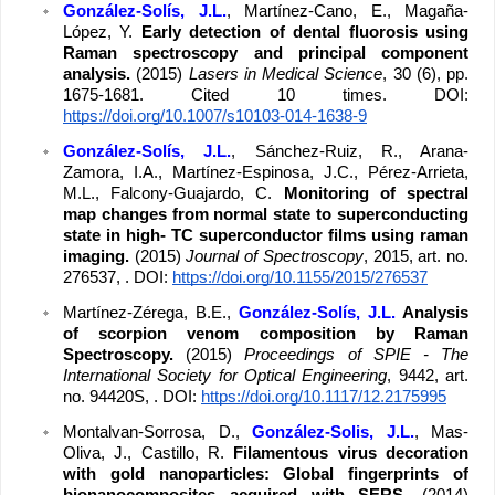
González-Solís, J.L.
, Martínez-Cano, E., Magaña-
López, Y. 
Early detection of dental fluorosis using 
Raman spectroscopy and principal component 
analysis. 
(2015) 
Lasers in Medical Science
, 30 (6), pp. 
1675-1681. Cited 10 times. DOI: 
https://doi.org/10.1007/s10103-014-1638-9
González-Solís, J.L.
, Sánchez-Ruiz, R., Arana-
Zamora, I.A., Martínez-Espinosa, J.C., Pérez-Arrieta, 
M.L., Falcony-Guajardo, C. 
Monitoring of spectral 
map changes from normal state to superconducting 
state in high- TC superconductor films using raman 
imaging. 
(2015) 
Journal of Spectroscopy
, 2015, art. no. 
276537, . DOI: 
https://doi.org/10.1155/2015/276537
Martínez-Zérega, B.E., 
González-Solís, J.L. 
Analysis 
of scorpion venom composition by Raman 
Spectroscopy. 
(2015) 
Proceedings of SPIE - The 
International Society for Optical Engineering
, 9442, art. 
no. 94420S, . DOI: 
https://doi.org/10.1117/12.2175995
Montalvan-Sorrosa, D., 
González-Solis, J.L.
, Mas-
Oliva, J., Castillo, R. 
Filamentous virus decoration 
with gold nanoparticles: Global fingerprints of 