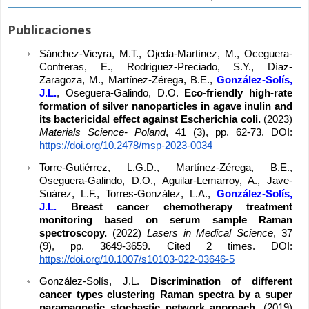
Publicaciones
Sánchez-Vieyra, M.T., Ojeda-Martínez, M., Oceguera-
Contreras, E., Rodríguez-Preciado, S.Y., Díaz-
Zaragoza, M., Martínez-Zérega, B.E., 
González-Solís, 
J.L.
, Oseguera-Galindo, D.O. 
Eco-friendly high-rate 
formation of silver nanoparticles in agave inulin and 
its bactericidal effect against Escherichia coli. 
(2023) 
Materials Science- Poland
, 41 (3), pp. 62-73. DOI: 
https://doi.org/10.2478/msp-2023-0034
Torre-Gutiérrez, L.G.D., Martínez-Zérega, B.E., 
Oseguera-Galindo, D.O., Aguilar-Lemarroy, A., Jave-
Suárez, L.F., Torres-González, L.A., 
González-Solís, 
J.L.
Breast cancer chemotherapy treatment 
monitoring based on serum sample Raman 
spectroscopy. 
(2022) 
Lasers in Medical Science
, 37 
(9), pp. 3649-3659. Cited 2 times. DOI: 
https://doi.org/10.1007/s10103-022-03646-5
González-Solís, J.L. 
Discrimination of different 
cancer types clustering Raman spectra by a super 
paramagnetic stochastic network approach. 
(2019) 