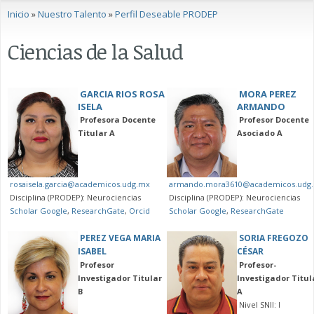
Se encuentra usted aquí
Inicio
»
Nuestro Talento
»
Perfil Deseable PRODEP
Ciencias de la Salud
GARCIA RIOS ROSA
MORA PEREZ
ISELA
ARMANDO
Profesora Docente
Profesor Docente
Titular A
Asociado A
rosaisela.garcia@academicos.udg.mx
armando.mora3610@academicos.udg
Disciplina (PRODEP): Neurociencias
Disciplina (PRODEP): Neurociencias
Scholar Google
,
ResearchGate
,
Orcid
Scholar Google
,
ResearchGate
PEREZ VEGA MARIA
SORIA FREGOZO
ISABEL
CÉSAR
Profesor
Profesor-
Investigador Titular
Investigador Titul
B
A
Nivel SNII: I