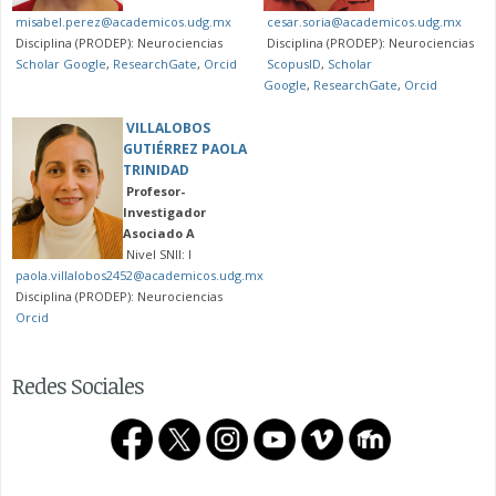
misabel.perez@academicos.udg.mx
cesar.soria@academicos.udg.mx
Disciplina (PRODEP): Neurociencias
Disciplina (PRODEP): Neurociencias
Scholar Google
,
ResearchGate
,
Orcid
ScopusID
,
Scholar
Google
,
ResearchGate
,
Orcid
VILLALOBOS
GUTIÉRREZ PAOLA
TRINIDAD
Profesor-
Investigador
Asociado A
Nivel SNII: I
paola.villalobos2452@academicos.udg.mx
Disciplina (PRODEP): Neurociencias
Orcid
Redes Sociales