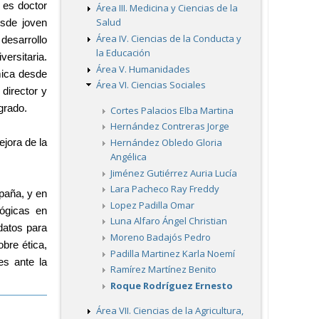
es doctor 
Área III. Medicina y Ciencias de la
Salud
sde joven 
Área IV. Ciencias de la Conducta y
esarrollo 
la Educación
ersitaria. 
Área V. Humanidades
ica desde 
Área VI. Ciencias Sociales
irector y 
grado.
Cortes Palacios Elba Martina
Hernández Contreras Jorge
Hernández Obledo Gloria
jora de la 
Angélica
Jiménez Gutiérrez Auria Lucía
Lara Pacheco Ray Freddy
paña, y en 
Lopez Padilla Omar
ógicas en 
Luna Alfaro Ángel Christian
atos para 
Moreno Badajós Pedro
re ética, 
Padilla Martinez Karla Noemí
s ante la 
Ramírez Martínez Benito
Roque Rodríguez Ernesto
Área VII. Ciencias de la Agricultura,