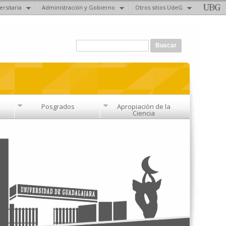
ersitaria
Administración y Gobierno
Otros sitios UdeG
Formulario de búsqueda
Buscar
Posgrados
Apropiación de la
Ciencia