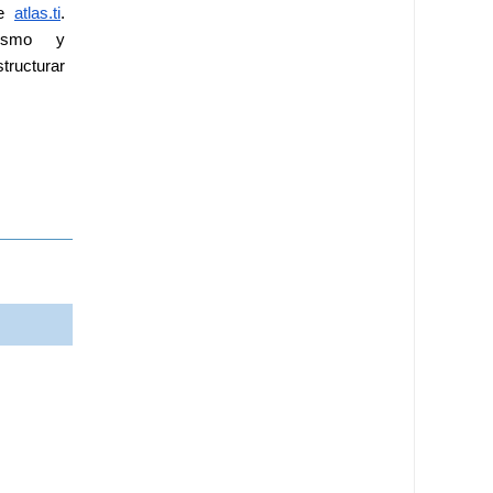
e
atlas.ti
. 
lismo y 
ructurar 