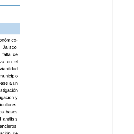
conómico-
 Jalisco, 
falta de 
va en el 
abilidad 
municipio 
base a un 
tigación 
gación y 
ultores; 
os bases 
análisis 
ncieros, 
ación de 