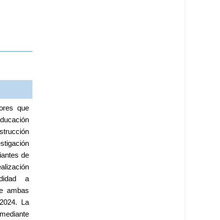
ores que 
ducación 
trucción 
tigación 
antes de 
lización 
didad a 
de ambas 
2024. La 
 mediante 