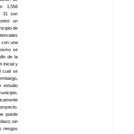
n 1,556 
s 31 son 
ntró un 
icipio de 
tenciales 
 con una 
mismo se 
lo de la 
inicial y 
 cual se 
embargo, 
 estudio 
unicipio. 
icamente 
oyecto. 
e puede 
lazo; sin 
 riesgos 