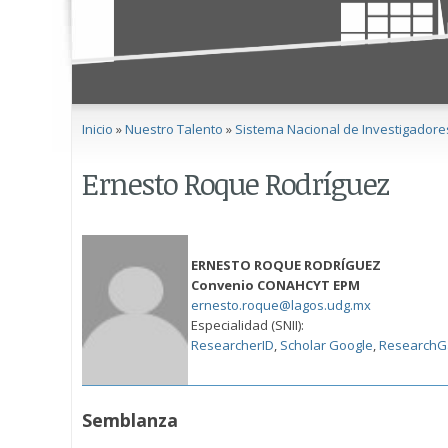
Se encuentra usted aquí
Inicio
»
Nuestro Talento
»
Sistema Nacional de Investigadore
Ernesto Roque Rodríguez
ERNESTO ROQUE RODRÍGUEZ
Convenio CONAHCYT EPM
ernesto.roque@lagos.udg.mx
Especialidad (SNII):
ResearcherID
,
Scholar Google
,
ResearchG
Semblanza