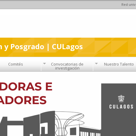
Red univ
Pasar al
contenido
principal
n y Posgrado | CULagos
Comités
Convocatorias de
Nuestro Talento
investigación