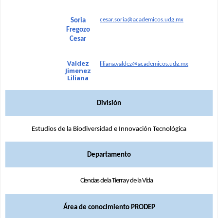
cesar.soria@academicos.udg.mx
Soria
Fregozo
Cesar
Valdez
liliana.valdez@academicos.udg.mx
Jimenez
Liliana
División
Estudios de la Biodiversidad e Innovación Tecnológica
Departamento
Ciencias de la Tierra y de la Vida
Área de conocimiento PRODEP