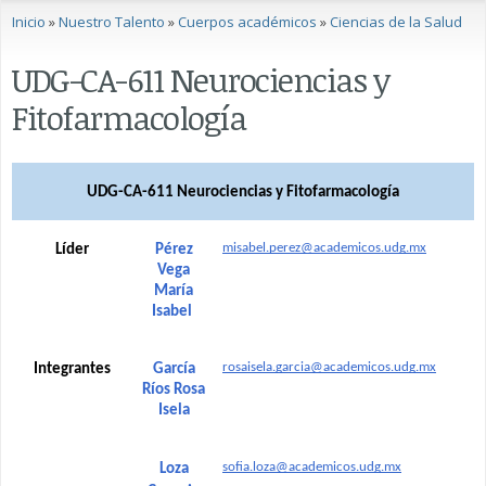
Se encuentra usted aquí
Inicio
»
Nuestro Talento
»
Cuerpos académicos
»
Ciencias de la Salud
UDG-CA-611 Neurociencias y
Fitofarmacología
UDG-CA-611 Neurociencias y Fitofarmacología
misabel.perez@academicos.udg.mx
Líder
Pérez
Vega
María
Isabel
rosaisela.garcia@academicos.udg.mx
Integrantes
García
Ríos Rosa
Isela
sofia.loza@academicos.udg.mx
Loza