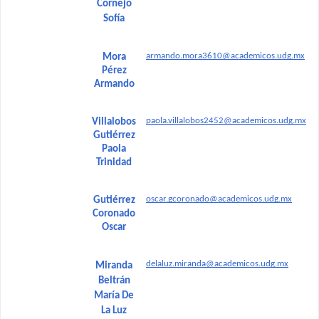
Cornejo
Sofía
armando.mora3610@academicos.udg.mx
Mora
Pérez
Armando
paola.villalobos2452@academicos.udg.mx
Villalobos
Gutiérrez
Paola
Trinidad
oscar.gcoronado@academicos.udg.mx
Gutiérrez
Coronado
Oscar
delaluz.miranda@academicos.udg.mx
Miranda
Beltrán
María De
La Luz