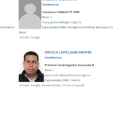
Semblanza
Convenio CONAHCYT EPM
Nivel: C
deysy.galeana@lagos.udg.mx
l Automático
Especialidad (SNII): Inteligencia Artificial Aplicada a C
Salud
Scholar Google
OROZCO LÓPEZ JUAN ONOFRE
Semblanza
Profesor-Investigador Asociado B
Nivel: I
juan.onofre@academicos.udg.mx
Especialidad (SNII): Control
Scholar Google
,
ResearchGate
,
Oricid
,
ScopusID