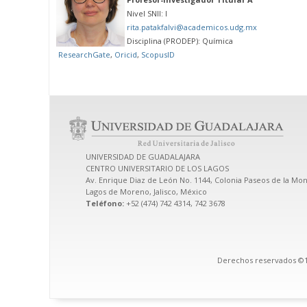
Nivel SNII: I
rita.patakfalvi@academicos.udg.mx
Disciplina (PRODEP): Química
ResearchGate
,
Oricid
,
ScopusID
UNIVERSIDAD DE GUADALAJARA
CENTRO UNIVERSITARIO DE LOS LAGOS
Av. Enrique Diaz de León No. 1144, Colonia Paseos de la Mon
Lagos de Moreno, Jalisco, México
Teléfono:
+52 (474) 742 4314, 742 3678
Derechos reservados ©19