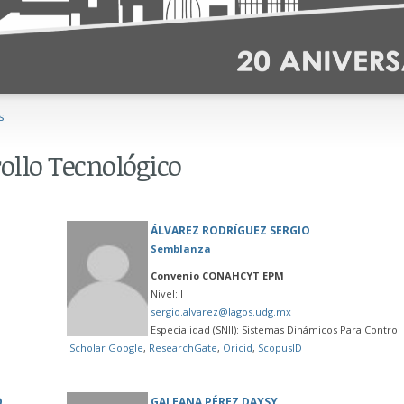
s
rollo Tecnológico
ÁLVAREZ RODRÍGUEZ SERGIO
Semblanza
Convenio CONAHCYT EPM
Nivel: I
sergio.alvarez@lagos.udg.mx
Especialidad (SNII): Sistemas Dinámicos Para Control
Scholar Google
,
ResearchGate
,
Oricid
,
ScopusID
O
GALEANA PÉREZ DAYSY