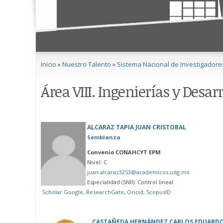
Se encuentra usted aquí
Inicio
»
Nuestro Talento
»
Sistema Nacional de Investigadore
Área VIII. Ingenierías y Desar
ALCARAZ TAPIA JUAN CRISTOBAL
Semblanza
Convenio CONAHCYT EPM
Nivel: C
juan.alcaraz3253@academicos.udg.mx
Especialidad (SNII): Control lineal
Scholar Google
,
ResearchGate
,
Oricid
,
ScopusID
CASTAÑEDA HERNÁNDEZ CARLOS EDUARD