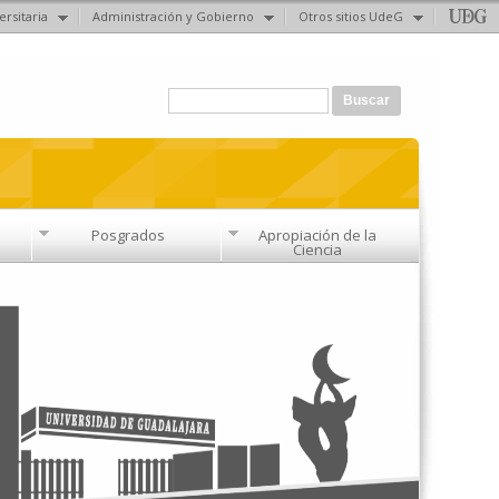
ersitaria
Administración y Gobierno
Otros sitios UdeG
Formulario de búsqueda
Buscar
Posgrados
Apropiación de la
Ciencia