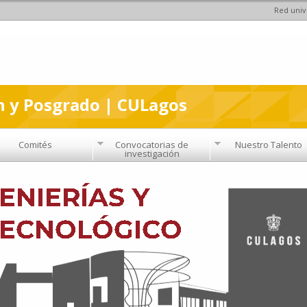
Red univ
Pasar al
contenido
principal
n y Posgrado | CULagos
Comités
Convocatorias de
Nuestro Talento
investigación