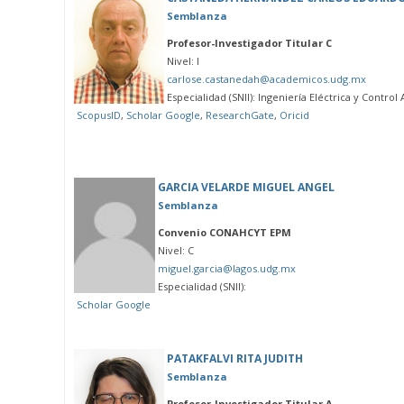
Semblanza
Profesor-Investigador Titular C
Nivel: I
carlose.castanedah@academicos.udg.mx
Especialidad (SNII): Ingeniería Eléctrica y Contro
ScopusID
,
Scholar Google
,
ResearchGate
,
Oricid
GARCIA VELARDE MIGUEL ANGEL
Semblanza
Convenio CONAHCYT EPM
Nivel: C
miguel.garcia@lagos.udg.mx
Especialidad (SNII):
Scholar Google
PATAKFALVI RITA JUDITH
Semblanza
Profesor-Investigador Titular A