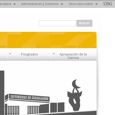
ersitaria
Administración y Gobierno
Otros sitios UdeG
Formulario de búsqueda
Buscar
Posgrados
Apropiación de la
Ciencia