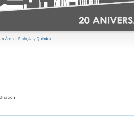
s
»
Área II. Biología y Química
dinación