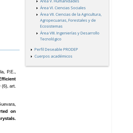
Área V. Humanidades
Área VI. Ciencias Sociales
Área VII. Ciencias de la Agricultura,
Agropecuarias, Forestales y de
Ecosistemas
Área VIII. Ingenierías y Desarrollo
Tecnológico
Perfil Deseable PRODEP
Cuerpos académicos
a, P.E., 
ficient 
 (6), art. 
uevara, 
ted on 
hydrophilic polymers as new selective growth precursors of monoclinic and tetragonal zirconium oxide nanocrystals. 