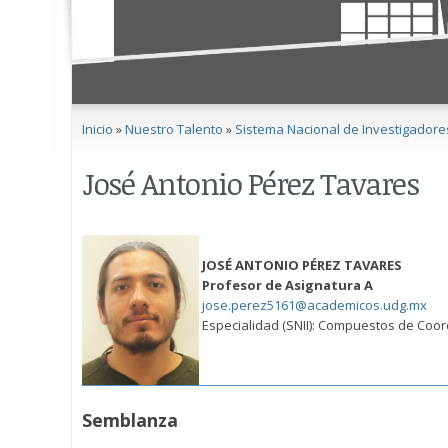
Se encuentra usted aquí
Inicio
»
Nuestro Talento
»
Sistema Nacional de Investigadore
José Antonio Pérez Tavares
JOSÉ ANTONIO PÉREZ TAVARES
Profesor de Asignatura A
jose.perez5161@academicos.udg.mx
Especialidad (SNII): Compuestos de Coor
Semblanza