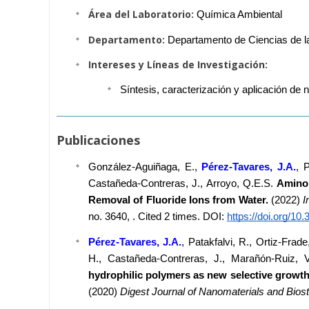
Área del Laboratorio:
Química Ambiental
Departamento:
Departamento de Ciencias de la 
Intereses y Líneas de Investigación:
Síntesis, caracterización y aplicación de
Publicaciones
González-Aguiñaga, E., 
Pérez-Tavares, J.A.
, 
Castañeda-Contreras, J., Arroyo, Q.E.S. 
Amino 
Removal of Fluoride Ions from Water. 
(2022) 
I
no. 3640, . Cited 2 times. DOI: 
https://doi.org/10
Pérez-Tavares, J.A.
, Patakfalvi, R., Ortiz-Fra
H., Castañeda-Contreras, J., Marañón-Ruiz, V
(2020) 
Digest Journal of Nanomaterials and Bios