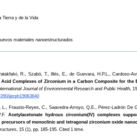
Tierra y de la Vida
 nuevos materiales nanoestructurados
Patakfalvi, R., Szabó, T., Illés, E., de Guevara, H.P.L., Cardoso-Avil
Acid Complexes of Zirconium in a Carbon Composite for the Ef
nternational Journal of Environmental Research and Public Health
, 19
.3390/ijerph19063640
de, L., Frausto-Reyes, C., Saavedra-Arroyo, Q.E., Pérez-Ladrón De G
.F. 
Acetylacetonate hydrous zirconium(IV) complexes suppor
tructures
, 15 (1), pp. 185-195. Cited 1 time.