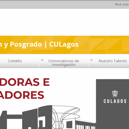
Red univ
Pasar al
contenido
principal
n y Posgrado | CULagos
Comités
Convocatorias de
Nuestro Talento
investigación