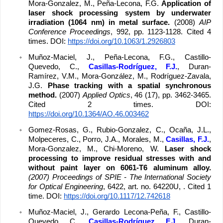
Mora-Gonzalez, M., Peña-Lecona, F.G. 
Application of 
laser shock processing system by underwater 
irradiation (1064 nm) in metal surface. 
(2008) 
AIP 
Conference Proceedings
, 992, pp. 1123-1128. Cited 4 
times. DOI: 
https://doi.org/10.1063/1.2926803
Muñoz-Maciel, J., Peña-Lecona, F.G., Castillo-
Quevedo, C., 
Casillas-Rodríguez, F.J.
, Duran-
Ramírez, V.M., Mora-González, M., Rodríguez-Zavala, 
J.G. 
Phase tracking with a spatial synchronous 
method. 
(2007) 
Applied Optics
, 46 (17), pp. 3462-3465. 
Cited 2 times. DOI: 
https://doi.org/10.1364/AO.46.003462
Gomez-Rosas, G., Rubio-Gonzalez, C., Ocaña, J.L., 
Molpeceres, C., Porro, J.A., Morales, M., 
Casillas, F.J.
, 
Mora-Gonzalez, M., Chi-Moreno, W. 
Laser shock 
processing to improve residual stresses with and 
without paint layer on 6061-T6 aluminum alloy. 
(2007) Proceedings of SPIE - The International Society 
for Optical Engineering
, 6422, art. no. 64220U, . Cited 1 
time. DOI: 
https://doi.org/10.1117/12.742618
Muñoz-Maciel, J., Gerardo Lecona-Peña, F., Castillo-
Quevedo, C., 
Casillas-Rodríguez, F.J.
, Duran-