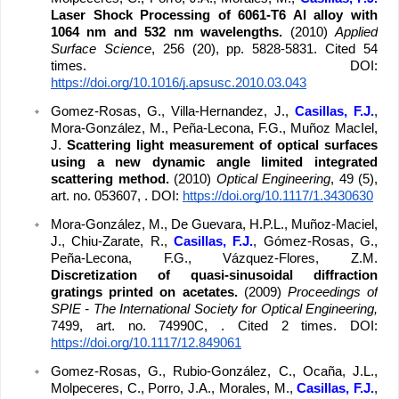
Laser Shock Processing of 6061-T6 Al alloy with 
1064 nm and 532 nm wavelengths. 
(2010) 
Applied 
Surface Science
, 256 (20), pp. 5828-5831. Cited 54 
times. DOI: 
https://doi.org/10.1016/j.apsusc.2010.03.043
Gomez-Rosas, G., Villa-Hernandez, J.,
 Casillas, F.J.
, 
Mora-González, M., Peña-Lecona, F.G., Muñoz MacIel, 
J. 
Scattering light measurement of optical surfaces 
using a new dynamic angle limited integrated 
scattering method. 
(2010) 
Optical Engineering
, 49 (5), 
art. no. 053607, . DOI: 
https://doi.org/10.1117/1.3430630
Mora-González, M., De Guevara, H.P.L., Muñoz-Maciel, 
J., Chiu-Zarate, R., 
Casillas, F.J.
, Gómez-Rosas, G., 
Peña-Lecona, F.G., Vázquez-Flores, Z.M. 
Discretization of quasi-sinusoidal diffraction 
gratings printed on acetates. 
(2009) 
Proceedings of 
SPIE - The International Society for Optical Engineering,
7499, art. no. 74990C, . Cited 2 times. DOI: 
https://doi.org/10.1117/12.849061
Gomez-Rosas, G., Rubio-González, C., Ocaña, J.L., 
Molpeceres, C., Porro, J.A., Morales, M., 
Casillas, F.J.
, 