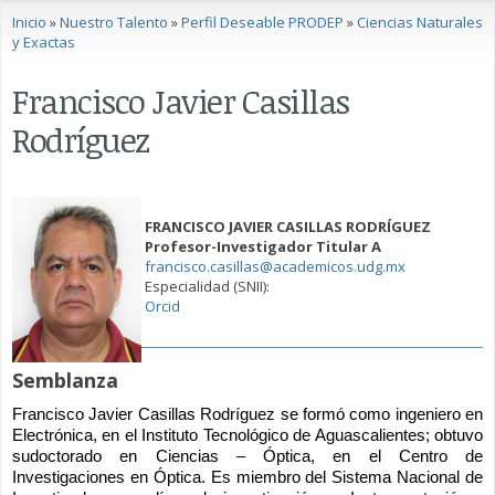
Se encuentra usted aquí
Inicio
»
Nuestro Talento
»
Perfil Deseable PRODEP
»
Ciencias Naturales
y Exactas
Francisco Javier Casillas
Rodríguez
FRANCISCO JAVIER CASILLAS RODRÍGUEZ
Profesor-Investigador Titular A
francisco.casillas@academicos.udg.mx
Especialidad (SNII):
Orcid
Semblanza
Francisco Javier Casillas Rodríguez se formó como ingeniero en 
Electrónica, en el Instituto Tecnológico de Aguascalientes; obtuvo 
sudoctorado en Ciencias – Óptica, en el Centro de 
Investigaciones en Óptica. Es miembro del Sistema Nacional de 