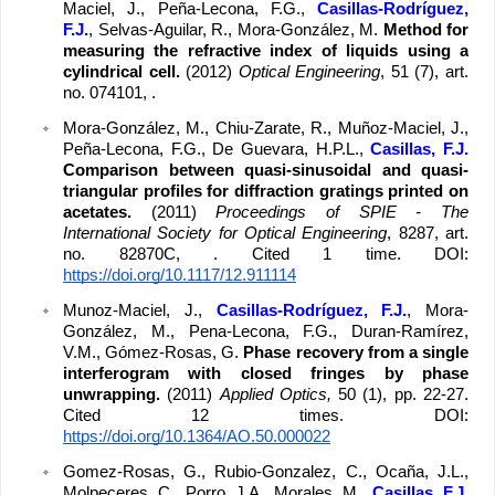
Maciel, J., Peña-Lecona, F.G., 
Casillas-Rodríguez, 
F.J.
, Selvas-Aguilar, R., Mora-González, M. 
Method for 
measuring the refractive index of liquids using a 
cylindrical cell. 
(2012) 
Optical Engineering
, 51 (7), art. 
no. 074101, . 
Mora-González, M., Chiu-Zarate, R., Muñoz-Maciel, J., 
Peña-Lecona, F.G., De Guevara, H.P.L., 
Casillas, F.J. 
Comparison between quasi-sinusoidal and quasi-
triangular profiles for diffraction gratings printed on 
acetates. 
(2011) 
Proceedings of SPIE - The 
International Society for Optical Engineering
, 8287, art. 
no. 82870C, . Cited 1 time. DOI: 
https://doi.org/10.1117/12.911114
Munoz-Maciel, J., 
Casillas-Rodríguez, F.J.
, Mora-
González, M., Pena-Lecona, F.G., Duran-Ramírez, 
V.M., Gómez-Rosas, G. 
Phase recovery from a single 
interferogram with closed fringes by phase 
unwrapping. 
(2011) 
Applied Optics,
 50 (1), pp. 22-27. 
Cited 12 times. DOI: 
https://doi.org/10.1364/AO.50.000022
Gomez-Rosas, G., Rubio-Gonzalez, C., Ocaña, J.L., 
Molpeceres, C., Porro, J.A., Morales, M., 
Casillas, F.J. 