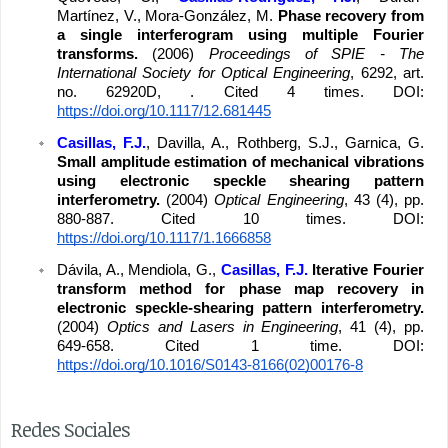
Martínez, V., Mora-González, M. 
Phase recovery from 
a single interferogram using multiple Fourier 
transforms. 
(2006) 
Proceedings of SPIE - The 
International Society for Optical Engineering
, 6292, art. 
no. 62920D, . Cited 4 times. DOI: 
https://doi.org/10.1117/12.681445
Casillas, F.J.
, Davilla, A., Rothberg, S.J., Garnica, G. 
Small amplitude estimation of mechanical vibrations 
using electronic speckle shearing pattern 
interferometry. 
(2004) 
Optical Engineering
, 43 (4), pp. 
880-887. Cited 10 times. DOI: 
https://doi.org/10.1117/1.1666858
Dávila, A., Mendiola, G., 
Casillas, F.J. 
Iterative Fourier 
transform method for phase map recovery in 
electronic speckle-shearing pattern interferometry. 
(2004) 
Optics and Lasers in Engineering
, 41 (4), pp. 
649-658. Cited 1 time. DOI: 
https://doi.org/10.1016/S0143-8166(02)00176-8
Redes Sociales