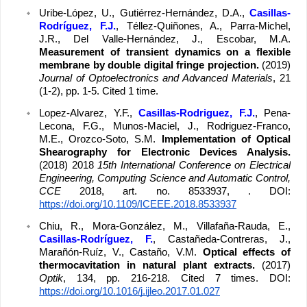
Uribe-López, U., Gutiérrez-Hernández, D.A., 
Casillas-
Rodríguez, F.J.
, Téllez-Quiñones, A., Parra-Michel, 
J.R., Del Valle-Hernández, J., Escobar, M.A. 
Measurement of transient dynamics on a flexible 
membrane by double digital fringe projection. 
(2019) 
Journal of Optoelectronics and Advanced Materials
, 21 
(1-2), pp. 1-5. Cited 1 time.
Lopez-Alvarez, Y.F., 
Casillas-Rodriguez, F.J.
, Pena-
Lecona, F.G., Munos-Maciel, J., Rodriguez-Franco, 
M.E., Orozco-Soto, S.M. 
Implementation of Optical 
Shearography for Electronic Devices Analysis. 
(2018) 2018 
15th International Conference on Electrical 
Engineering, Computing Science and Automatic Control, 
CCE
 2018, art. no. 8533937, . DOI: 
https://doi.org/10.1109/ICEEE.2018.8533937
Chiu, R., Mora-González, M., Villafaña-Rauda, E.,
Casillas-Rodríguez, F.
, Castañeda-Contreras, J., 
Marañón-Ruíz, V., Castaño, V.M. 
Optical effects of 
thermocavitation in natural plant extracts. 
(2017) 
Optik
, 134, pp. 216-218. Cited 7 times. DOI: 
https://doi.org/10.1016/j.ijleo.2017.01.027