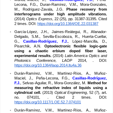
Lecona, F.G., Duran-Ramírez, V.M., Mora-Gonzales, 
M., Rodríguez-Zavala, J.G. 
Phase recovery from 
interferograms under high amplitude vibrations. 
(2014) 
Optics Express
, 22 (25), pp. 31387-31395. Cited 
2 times. DOI: 
https://doi.org/10.1364/OE.22.031387
García-López, J.H., Jaimes-Reátegui, R., Afanador-
Delgado, S.M., Sevilla-Escoboza, R., Huerta-Cuellar, 
G., 
Casillas-Rodríguez, F.J.
, López-Mancilla, D., 
Pisarchik, A.N. 
Optoelectronic flexible logic-gate 
using a chaotic erbium doped fiber laser, 
experimental results. 
(2014) 
Latin America Optics and 
Photonics Conference, LAOP
 2014, . DOI: 
https://doi.org/10.1364/laop.2014.ltu4a.36
Durán-Ramírez, V.M., Martínez-Ríos, A., Muñoz-
Maciel, J., Peña-Lecona, F.G., 
Casillas-Rodríguez, 
F.J.
, Selvas-Aguilar, R., Mora-González, M. 
Method for 
measuring the refractive index of liquids using a 
cylindrical cell. 
(2013) 
Optical Engineering
, 52 (7), art. 
no. 074101, . Cited 2 times. DOI: 
https://doi.org/10.1117/1.OE.52.7.074101
Durán-Ramírez, V.M., Martínez-Ríos, A., Muñoz-