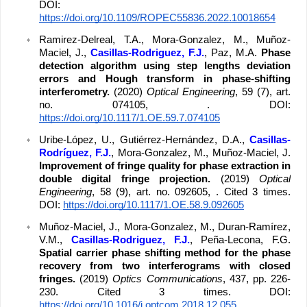
DOI: 
https://doi.org/10.1109/ROPEC55836.2022.10018654
Ramirez-Delreal, T.A., Mora-Gonzalez, M., Muñoz-
Maciel, J., 
Casillas-Rodriguez, F.J.
, Paz, M.A. 
Phase 
detection algorithm using step lengths deviation 
errors and Hough transform in phase-shifting 
interferometry. 
(2020) 
Optical Engineering
, 59 (7), art. 
no. 074105, . DOI: 
https://doi.org/10.1117/1.OE.59.7.074105
Uribe-López, U., Gutiérrez-Hernández, D.A.,
 Casillas-
Rodríguez, F.J.
, Mora-Gonzalez, M., Muñoz-Maciel, J. 
Improvement of fringe quality for phase extraction in 
double digital fringe projection. 
(2019) 
Optical 
Engineering
, 58 (9), art. no. 092605, . Cited 3 times. 
DOI: 
https://doi.org/10.1117/1.OE.58.9.092605
Muñoz-Maciel, J., Mora-Gonzalez, M., Duran-Ramírez, 
V.M., 
Casillas-Rodriguez, F.J.
, Peña-Lecona, F.G. 
Spatial carrier phase shifting method for the phase 
recovery from two interferograms with closed 
fringes. 
(2019) 
Optics Communications
, 437, pp. 226-
230. Cited 3 times. DOI: 
https://doi.org/10.1016/j.optcom.2018.12.055