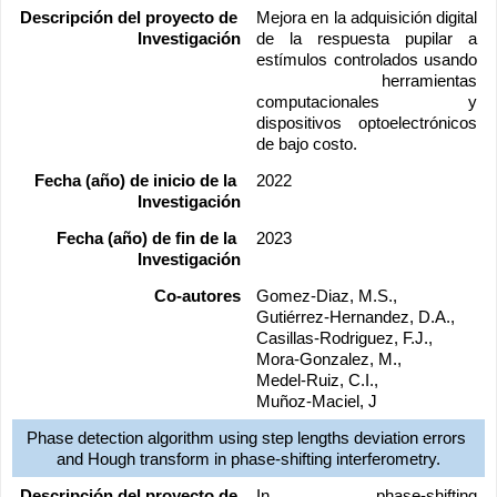
Descripción del proyecto de 
Mejora en la adquisición digital 
Investigación
de la respuesta pupilar a 
estímulos controlados usando 
 herramientas 
computacionales y 
dispositivos optoelectrónicos 
de bajo costo.
Fecha (año) de inicio de la 
2022
Investigación
Fecha (año) de fin de la 
2023
Investigación
Co-autores
Gomez-Diaz, M.S., 
Gutiérrez-Hernandez, D.A., 
Casillas-Rodriguez, F.J., 
Mora-Gonzalez, M., 
Medel-Ruiz, C.I., 
Muñoz-Maciel, J
Phase detection algorithm using step lengths deviation errors 
and Hough transform in phase-shifting interferometry.
Descripción del proyecto de 
In phase-shifting 