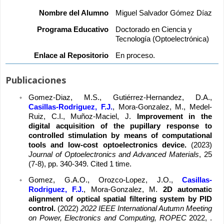
Nombre del Alumno
Miguel Salvador Gómez Díaz
Programa Educativo
Doctorado en Ciencia y 
Tecnología (Optoelectrónica)
Enlace al Repositorio
En proceso.
Publicaciones
Gomez-Diaz, M.S., Gutiérrez-Hernandez, D.A., 
Casillas-Rodriguez, F.J.
, Mora-Gonzalez, M., Medel-
Ruiz, C.I., Muñoz-Maciel, J. 
Improvement in the 
digital acquisition of the pupillary response to 
controlled stimulation by means of computational 
tools and low-cost optoelectronics device. 
(2023) 
Journal of Optoelectronics and Advanced Materials
, 25 
(7-8), pp. 340-349. Cited 1 time.
Gomez, G.A.O., Orozco-Lopez, J.O., 
Casillas-
Rodriguez, F.J.
, Mora-Gonzalez, M. 
2D automatic 
alignment of optical spatial filtering system by PID 
control. 
(2022) 
2022 IEEE International Autumn Meeting 
on Power, Electronics and Computing, ROPEC
 2022, . 