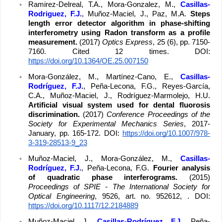
Ramirez-Delreal, T.A., Mora-Gonzalez, M., 
Casillas-
Rodriguez, F.J.
, Muñoz-Maciel, J., Paz, M.A. 
Steps 
length error detector algorithm in phase-shifting 
interferometry using Radon transform as a profile 
measurement. 
(2017) 
Optics Express
, 25 (6), pp. 7150-
7160. Cited 12 times. DOI: 
https://doi.org/10.1364/OE.25.007150
Mora-González, M., Martínez-Cano, E., 
Casillas-
Rodríguez, F.J.
, Peña-Lecona, F.G., Reyes-García, 
C.A., Muñoz-Maciel, J., Rodríguez-Marmolejo, H.U. 
Artificial visual system used for dental fluorosis 
discrimination. 
(2017) 
Conference Proceedings of the 
Society for Experimental Mechanics Series
, 2017-
January, pp. 165-172. DOI: 
https://doi.org/10.1007/978-
3-319-28513-9_23
Muñoz-Maciel, J., Mora-González, M., 
Casillas-
Rodríguez, F.J.
, Peña-Lecona, F.G. 
Fourier analysis 
of quadratic phase interferograms. 
(2015) 
Proceedings of SPIE - The International Society for 
Optical Engineering
, 9526, art. no. 952612, . DOI: 
https://doi.org/10.1117/12.2184889
Muñoz-Maciel, J., 
Casillas-Rodríguez, F.J.
, Peña-