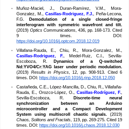
Muñoz-Maciel, J., Duran-Ramírez, V.M., Mora-
Gonzalez, M., 
Casillas-Rodriguez, F.J.
, Peña-Lecona, 
F.G. 
Demodulation of a single closed-fringe 
interferogram with symmetric wavefront and tilt. 
(2019) 
Optics Communications
, 436, pp. 168-173. Cited 
9 times. DOI: 
https://doi.org/10.1016/j.optcom.2018.12.019
Villafana-Rauda, E., Chiu, R., Mora-Gonzalez, M.,
Casillas-Rodriguez, F.
, Medel-Ruiz, C.I., Sevilla-
Escoboza, R. 
Dynamics of a Q-switched 
Nd:YVO4/Cr:YAG laser under periodic modulation. 
(2019) 
Results in Physics
, 12, pp. 908-913. Cited 6 
times. DOI: 
https://doi.org/10.1016/j.rinp.2018.12.050
Castañeda, C.E., López-Mancilla, D., Chiu, R., Villafaña-
Rauda, E., Orozco-López, O., 
Casillas-Rodríguez, F.
, 
Sevilla-Escoboza, R. 
Discrete-time neural 
synchronization between an Arduino 
microcontroller and a Compact Development 
System using multiscroll chaotic signals. 
(2019) 
Chaos, Solitons and Fractals
, 119, pp. 269-275. Cited 19 
times. DOI: 
https://doi.org/10.1016/j.chaos.2018.12.030